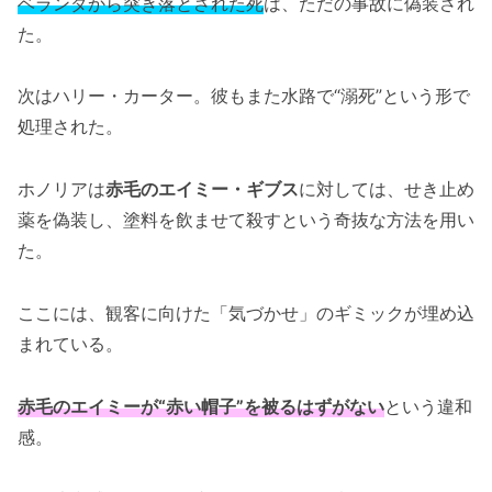
ベランダから突き落とされた死
は、ただの事故に偽装され
た。
次はハリー・カーター。彼もまた水路で“溺死”という形で
処理された。
ホノリアは
赤毛のエイミー・ギブス
に対しては、せき止め
薬を偽装し、塗料を飲ませて殺すという奇抜な方法を用い
た。
ここには、観客に向けた「気づかせ」のギミックが埋め込
まれている。
赤毛のエイミーが“赤い帽子”を被るはずがない
という違和
感。