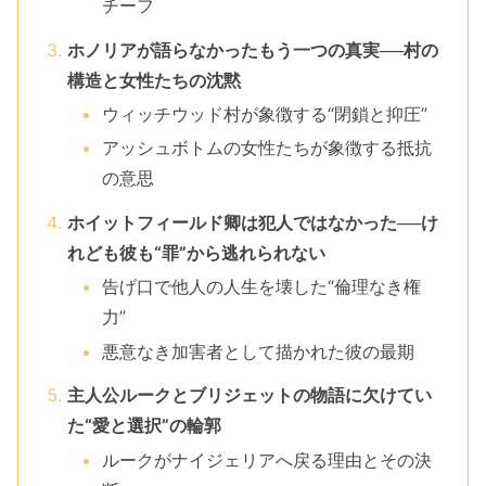
チーフ
ホノリアが語らなかったもう一つの真実──村の
構造と女性たちの沈黙
ウィッチウッド村が象徴する“閉鎖と抑圧”
アッシュボトムの女性たちが象徴する抵抗
の意思
ホイットフィールド卿は犯人ではなかった──け
れども彼も“罪”から逃れられない
告げ口で他人の人生を壊した“倫理なき権
力”
悪意なき加害者として描かれた彼の最期
主人公ルークとブリジェットの物語に欠けてい
た“愛と選択”の輪郭
ルークがナイジェリアへ戻る理由とその決