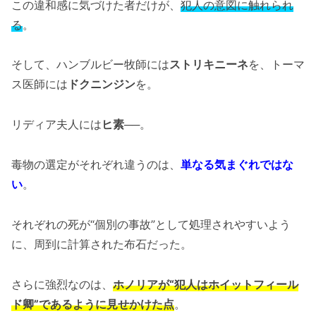
この違和感に気づけた者だけが、
犯人の意図に触れられ
る
。
そして、ハンブルビー牧師には
ストリキニーネ
を、トーマ
ス医師には
ドクニンジン
を。
リディア夫人には
ヒ素
──。
毒物の選定がそれぞれ違うのは、
単なる気まぐれではな
い
。
それぞれの死が“個別の事故”として処理されやすいよう
に、周到に計算された布石だった。
さらに強烈なのは、
ホノリアが“犯人はホイットフィール
ド卿”であるように見せかけた点
。