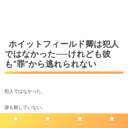
ホイットフィールド卿は犯人
ではなかった──けれども彼
も“罪”から逃れられない
犯人ではなかった。
誰も殺していない。
だが、それでも視聴者の胸には、
「この男も裁かれるべき
アニメ
ドラマ
映画
エンターテインメント