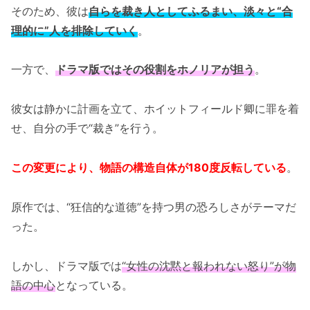
そのため、彼は
自らを裁き人としてふるまい、淡々と“合
理的に”人を排除していく
。
一方で、
ドラマ版ではその役割をホノリアが担う
。
彼女は静かに計画を立て、ホイットフィールド卿に罪を着
せ、自分の手で“裁き”を行う。
この変更により、物語の構造自体が180度反転している
。
原作では、“狂信的な道徳”を持つ男の恐ろしさがテーマだ
った。
しかし、ドラマ版では
“女性の沈黙と報われない怒り”が物
語の中心
となっている。