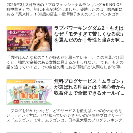
2025年3月3日放送の『プロフェッショナルランキング★KING OF
町中華★』で、初代王者が決定しました。優勝したのは、錦糸町に
ある「菜来軒」！80歳の店主・福澤和子さんのフライパンさばき
に、多くの視聴者が感動しました。また、番組では「町中華神7」と
して7店舗が紹介されましたが、実際に対決したのは3店舗のみ。こ
ラブパワーキングダム2・もえは
の記事では、番組の結果や神7の店舗情報、視聴者の反応をまとめて
エンターテインメント
います。
なぜ「モテすぎて苦しくなる恋」
を選んだのか｜母性と強さが同居
する高嶺の花
「男性はみんな私のことが好きだと思っている」。 この言葉だけ聞
くと、強気で余裕のある女性に見えるかもしれない。 でも、もえの
話を追っていくと、その自信の裏にある“孤独”と“人間らしさ”が浮か
び上がってくる。 この記事を読むとわかること ラブ...
無料ブログサービス「ムラゴン」
エンターテインメント
が選ばれる理由とは？初心者から
収益化まで全部できるオールイン
ワンブログ！
「ブログを始めたいけど、どのサービスを使えばいいのかわからな
い…」という方に、ぜひ知っていただきたいのが 無料ブログサービ
ス『ムラゴン』です。ムラゴンは、日本最大級のブログランキングサ
イト「にほんブログ村」との連携や、広告収入を得られる仕組みも整
っており、ブログ初心者から経験者まで幅広く支持されています。こ