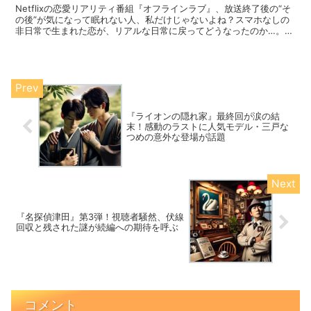
Netflixの恋愛リアリティ番組『オフラインラブ』、放送終了後の“そ
の後”が気になって眠れない人、私だけじゃないよね？スマホなしの
非日常で生まれた恋が、リアルな日常に戻ってどうなったのか…。特
にナナミ＆ケンスケ、アツシ＆ミミ、ショウ＆カナカの3組の関係性
に注目が集まってるの。さらに、カップル成立しなかったメンバーた
ちの現在や、視聴者の期待が高まるシーズン2の可能性も含めて、リ
アルな「今」を恋愛目線で深掘りしていくよ♡
『ライオンの隠れ家』最終回が涙の結
末！感動のラストに人気モデル・三戸な
つめの意外な登場が話題
『名探偵津田』第3弾！視聴者騒然、伏線
回収と残された謎が続編への期待を呼ぶ
コメント