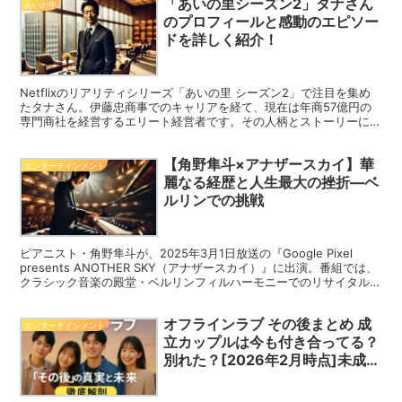
「あいの里シーズン2」タナさん
の記事では、ムラゴン公式ガイドを元に、「無料で使える」「収益化
あいの里
できる」「交流が盛ん」など、ムラゴンが本当に使える理由を詳しく
のプロフィールと感動のエピソー
解説していきます。
ドを詳しく紹介！
Netflixのリアリティシリーズ「あいの里 シーズン2」で注目を集め
たタナさん。伊藤忠商事でのキャリアを経て、現在は年商57億円の
専門商社を経営するエリート経営者です。その人柄とストーリーに、
多くの視聴者が魅了されました。この記事では、タナさんの詳しいプ
ロフィールや経歴、そして番組内での感動的なエピソードを振り返り
【角野隼斗×アナザースカイ】華
ます。タナさんが「あいの里」でどのように人生最後の恋を見つけた
エンターテインメント
のか、一緒に見ていきましょう。
麗なる経歴と人生最大の挫折—ベ
ルリンでの挑戦
ピアニスト・角野隼斗が、2025年3月1日放送の『Google Pixel
presents ANOTHER SKY（アナザースカイ）』に出演。番組では、
クラシック音楽の殿堂・ベルリンフィルハーモニーでのリサイタルに
密着し、彼の音楽人生を振り返ります。東大卒の異色ピアニストとし
て注目される角野ですが、2021年のショパン国際ピアノコンクール
オフラインラブ その後まとめ 成
での挫折が彼の人生を大きく変えました。そんな彼がどのようにして
エンターテインメント
新たな道を切り開いたのか、番組の見どころを紹介します。
立カップルは今も付き合ってる？
別れた？[2026年2月時点]未成立
メンバーの現在も