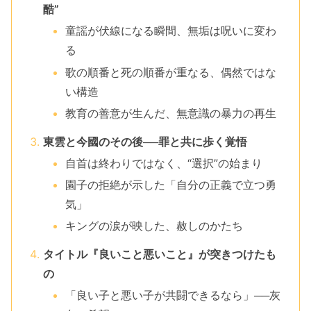
酷”
童謡が伏線になる瞬間、無垢は呪いに変わ
る
歌の順番と死の順番が重なる、偶然ではな
い構造
教育の善意が生んだ、無意識の暴力の再生
東雲と今國のその後──罪と共に歩く覚悟
自首は終わりではなく、“選択”の始まり
園子の拒絶が示した「自分の正義で立つ勇
気」
キングの涙が映した、赦しのかたち
タイトル『良いこと悪いこと』が突きつけたも
の
「良い子と悪い子が共闘できるなら」──灰