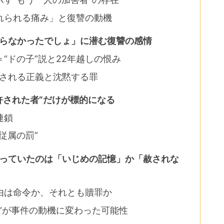
れられる痛み」と復讐の動機
知らなかったでしょ」に潜む復讐の感情
“ドの子”説と22年越しの恨み
作される正義と沈黙する罪
許された者”だけが標的になる
連鎖
従属の罰”
映っていたのは「いじめの記憶」か「赦されな
由は命令か、それとも贖罪か
”が事件の動機に変わった可能性