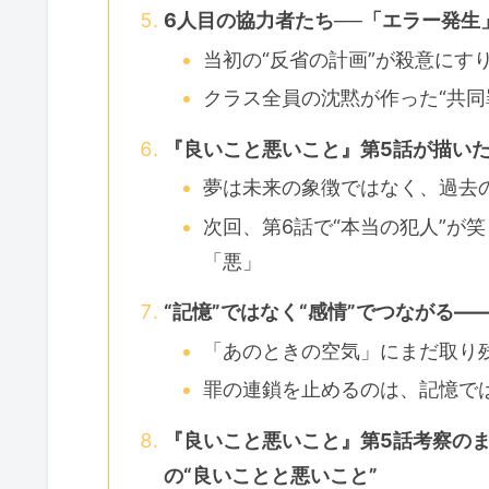
6人目の協力者たち──「エラー発生
当初の“反省の計画”が殺意にす
クラス全員の沈黙が作った“共同
『良いこと悪いこと』第5話が描い
夢は未来の象徴ではなく、過去
次回、第6話で“本当の犯人”が
「悪」
“記憶”ではなく“感情”でつながる―
「あのときの空気」にまだ取り
罪の連鎖を止めるのは、記憶では
『良いこと悪いこと』第5話考察の
の“良いことと悪いこと”