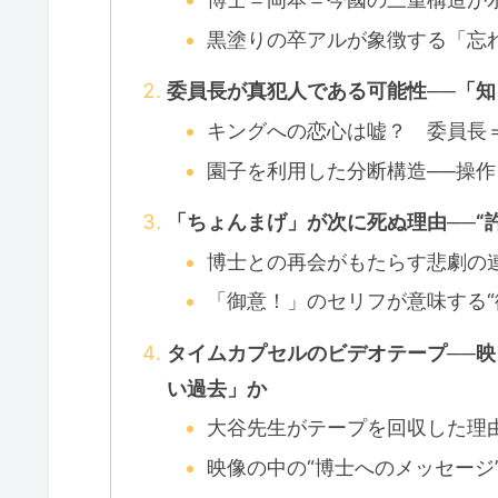
黒塗りの卒アルが象徴する「忘
委員長が真犯人である可能性──「
キングへの恋心は嘘？ 委員長＝
園子を利用した分断構造──操
「ちょんまげ」が次に死ぬ理由──“
博士との再会がもたらす悲劇の
「御意！」のセリフが意味する“
タイムカプセルのビデオテープ──
い過去」か
大谷先生がテープを回収した理
映像の中の“博士へのメッセージ