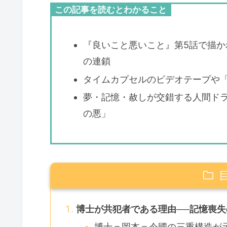
この記事を読むとわかること
『良いこと悪いこと』第5話で描
の連鎖
タイムカプセルのビデオテープや「
夢・記憶・赦しが交錯する人間ド
の悪」
博士が共犯者である理由──記憶喪
博士＝岡本＝今國の三重構造が示