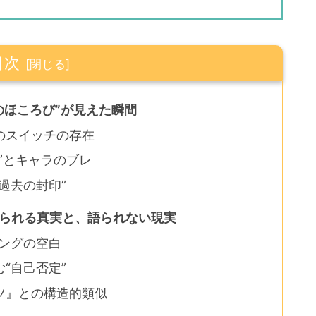
目次
のほころび”が見えた瞬間
のスイッチの存在
”とキャラのブレ
過去の封印”
語られる真実と、語られない現実
キングの空白
“自己否定”
ツ』との構造的類似