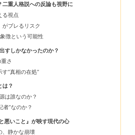
？二重人格説への反論も視野に
える視点
」がブレるリスク
の象徴という可能性
し出すしかなかったのか？
の重さ
す“真相の在処”
とは？
報源は誰なのか？
記者”なのか？
こと悪いこと』が映す現代の心
の、静かな崩壊