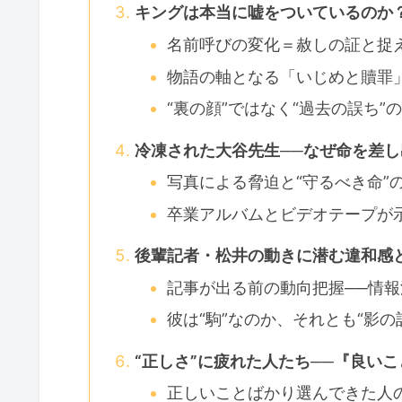
キングは本当に嘘をついているのか
名前呼びの変化＝赦しの証と捉
物語の軸となる「いじめと贖罪
“裏の顔”ではなく“過去の誤ち”
冷凍された大谷先生──なぜ命を差
写真による脅迫と“守るべき命”
卒業アルバムとビデオテープが示
後輩記者・松井の動きに潜む違和感
記事が出る前の動向把握──情
彼は“駒”なのか、それとも“影の
“正しさ”に疲れた人たち──『良い
正しいことばかり選んできた人