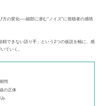
方の変化──細部に潜む“ノイズ”に視聴者の感情
信頼できない語り手」という2つの仮説を軸に、感
解いていく。
信頼性
線の正体
がみ