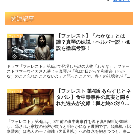
関連記事
【フォレスト】「わかな」とは
フォレスト
誰？真琴の妹説・ヘルパー説・楓
説を徹底考察！
ドラマ『フォレスト』第6話で登場した謎の人物「わかな」。ファー
ストサマーウイカさん演じる真琴が「私は1日だって和歌奈（わか
な）のこと忘れたことないよ」と語ったことで、多くの視聴者が「わ
かなとは誰なのか？」と考察を始めています。本記事では、「わか
な」の正体について真琴の妹説・ヘルパー説・楓説を詳しく考察しま
【フォレスト 第4話 あらすじとネ
す！
フォレスト
タバレ】食中毒事件の真実と隠さ
れた過去が交錯！楓と純の対立が
加速
「フォレスト」第4話は、3年前の食中毒事件を巡る真相解明が加速
し、隠された家族の秘密が次々と明らかになる展開です。幾島楓（比
嘉愛未）は恋人の一ノ瀬純（岩田剛典）への疑念を抱きつつも、事件
の核心に迫ろうと奮闘します。真実を知るために動く楓と、その背後