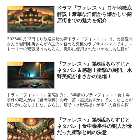
で蠢く人間関係や過去の因縁が、物語に複雑な緊張感を与えます。果
ドラマ『フォレスト』ロケ地徹底
たして楓は純を信じ続けることができるのでしょうか？
フォレスト
解説！豪華な洋館から懐かしい商
店街までの魅力を紹介
2025年1月12日より放送開始の新ドラマ『フォレスト』は、比嘉愛未
さんと岩田剛典さんがW主演を務める究極のラブサスペンスです。ス
トーリーの緊張感はもちろん、撮影に使用されたロケ地にも注目が集
まっています。華やかな洋館や昔懐かしい商店街など、多彩な場所で
撮影が行われています。この記事では、『フォレスト』の魅力的なロ
『フォレスト』第6話あらすじと
ケ地やエキストラ募集情報を詳しくご紹介します。
フォレスト
ネタバレ＆感想！衝撃の展開、水
野美紀がまさかの退場！
ドラマ『フォレスト』第6話では、3年前のブランフォレスト食中毒
事件の犯人が純（岩田剛典）の母・茜（黒沢あすか）であったことが
明らかになりました。さらに、塔子（水野美紀）が事件の真相を探る
中、衝撃の展開で姿を消すことに。楓（比嘉愛未）の疑惑が深まる一
方で、純が警察に連行されるなど、物語が大きく動きました。今回の
『フォレスト』第5話あらすじと
エピソードの見どころを詳しく解説します。
フォレスト
ネタバレ｜食中毒事件の犯人が母
だった衝撃と純の決意