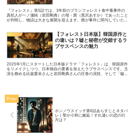
『フォレスト』第5話では、3年前のブランフォレスト食中毒事件の
真犯人が一ノ瀬純（岩田剛典）の母・茜（黒沢あすか）であったこと
が判明し、物語は大きな展開を迎えます。茜が事件に関与していた背
景や、息子・涼介の行方不明に絡む謎、そして純が下す決断が注目の
ポイントです。この記事では、茜の罪、純の苦悩、今後の展開を詳し
【フォレスト日本版】韓国原作と
く解説します。
フォレスト
の違いは？嘘と秘密が交錯するラ
ブサスペンスの魅力
2025年1月にスタートした日本版ドラマ「フォレスト」は、韓国原作
をリメイクしつつ、日本独自の要素を加えたラブサスペンスです。主
演を務める比嘉愛未さんと岩田剛典さんの圧巻の演技、そして「嘘」
と「秘密」をテーマにした緊張感ある物語が話題を集めています。こ
の記事では、原作と日本版の違いや、作品の見どころ、キャラクター
が抱える心理的な葛藤について深掘りしていきます。
ホンノウスイッチ第6話あらすじとネタバ
レ｜聖が小和に嫉妬！すれ違いの恋の行
方は？