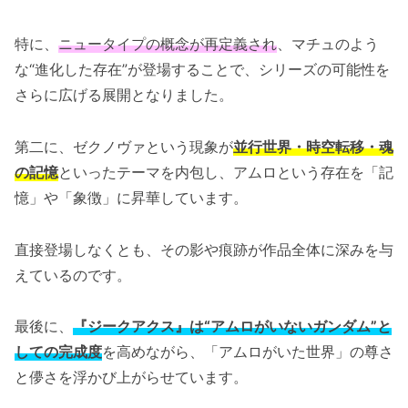
特に、
ニュータイプの概念が再定義され
、マチュのよう
な“進化した存在”が登場することで、シリーズの可能性を
さらに広げる展開となりました。
第二に、ゼクノヴァという現象が
並行世界・時空転移・魂
の記憶
といったテーマを内包し、アムロという存在を「記
憶」や「象徴」に昇華しています。
直接登場しなくとも、その影や痕跡が作品全体に深みを与
えているのです。
最後に、
『ジークアクス』は“アムロがいないガンダム”と
しての完成度
を高めながら、「アムロがいた世界」の尊さ
と儚さを浮かび上がらせています。