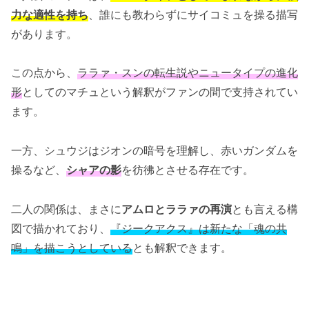
力な適性を持ち
、誰にも教わらずにサイコミュを操る描写
があります。
この点から、
ララァ・スンの転生説やニュータイプの進化
形
としてのマチュという解釈がファンの間で支持されてい
ます。
一方、シュウジはジオンの暗号を理解し、赤いガンダムを
操るなど、
シャアの影
を彷彿とさせる存在です。
二人の関係は、まさに
アムロとララァの再演
とも言える構
図で描かれており、
『ジークアクス』は新たな「魂の共
鳴」を描こうとしている
とも解釈できます。