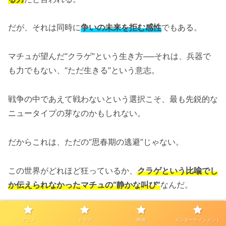
だが、それは同時に
争いの未来を拒む感性
でもある。
マチュが望んだ“クラゲ”という生き方──それは、兵器で
も力でもない、“ただ生きる”という意志。
戦争の中であえて戦わないという選択こそ、最も先鋭的な
ニュータイプの芽なのかもしれない。
だからこれは、ただの“思春期の逃避”じゃない。
この世界がどれほど狂っているか、
クラゲという比喩でし
か伝えられなかったマチュの“静かな叫び”
なんだ。
【ガンダム ジークアクス】タ
アニメ
ドラマ
映画
エンターテインメント