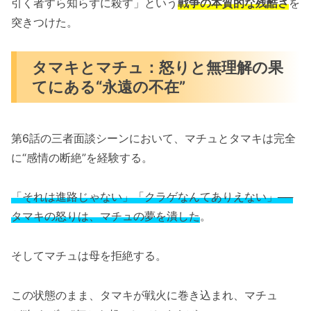
引く者すら知らずに殺す」という
戦争の本質的な残酷さ
を
突きつけた。
タマキとマチュ：怒りと無理解の果
てにある“永遠の不在”
第6話の三者面談シーンにおいて、マチュとタマキは完全
に“感情の断絶”を経験する。
「それは進路じゃない」「クラゲなんてありえない」──
タマキの怒りは、マチュの夢を潰した
。
そしてマチュは母を拒絶する。
この状態のまま、タマキが戦火に巻き込まれ、マチュ