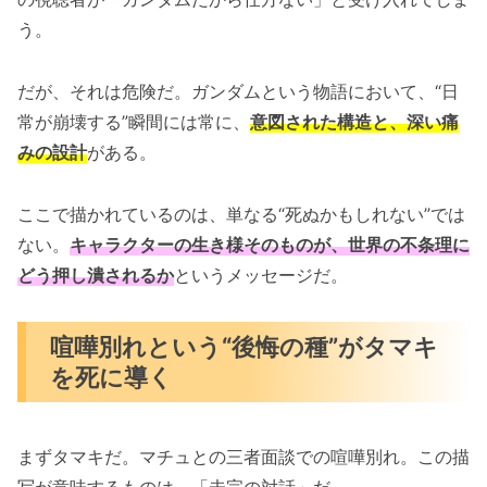
う。
だが、それは危険だ。ガンダムという物語において、“日
常が崩壊する”瞬間には常に、
意図された構造と、深い痛
みの設計
がある。
ここで描かれているのは、単なる“死ぬかもしれない”では
ない。
キャラクターの生き様そのものが、世界の不条理に
どう押し潰されるか
というメッセージだ。
喧嘩別れという“後悔の種”がタマキ
を死に導く
まずタマキだ。マチュとの三者面談での喧嘩別れ。この描
写が意味するものは、「未完の対話」だ。