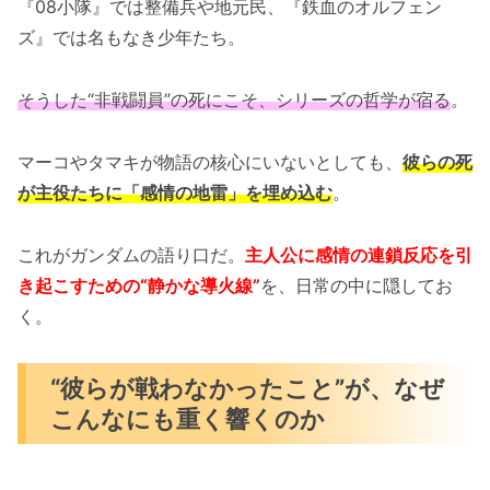
『08小隊』では整備兵や地元民、『鉄血のオルフェン
ズ』では名もなき少年たち。
そうした“非戦闘員”の死にこそ、シリーズの哲学が宿る
。
マーコやタマキが物語の核心にいないとしても、
彼らの死
が主役たちに「感情の地雷」を埋め込む
。
これがガンダムの語り口だ。
主人公に感情の連鎖反応を引
き起こすための“静かな導火線”
を、日常の中に隠してお
く。
“彼らが戦わなかったこと”が、なぜ
こんなにも重く響くのか