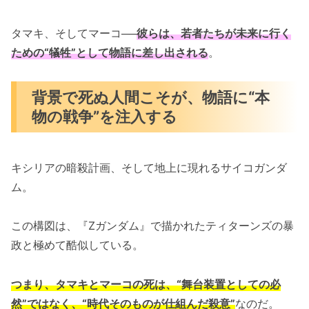
タマキ、そしてマーコ──
彼らは、若者たちが未来に行く
ための“犠牲”として物語に差し出される
。
背景で死ぬ人間こそが、物語に“本
物の戦争”を注入する
キシリアの暗殺計画、そして地上に現れるサイコガンダ
ム。
この構図は、『Zガンダム』で描かれたティターンズの暴
政と極めて酷似している。
つまり、タマキとマーコの死は、“舞台装置としての必
然”ではなく、“時代そのものが仕組んだ殺意”
なのだ。