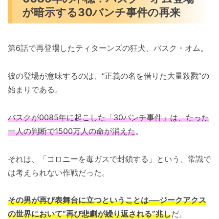
が暗示する30バンチ事件の再来
第6話で再登場したティターンズの狂犬、バスク・オム。
彼の登場が意味するのは、“正義の名を借りた大量殺戮”の
始まりである。
バスクが0085年に起こした「30バンチ事件」は、たった
一人の判断で1500万人の命が消えた
。
それは、「コロニーを毒ガスで封鎖する」という、常識で
は考えられない作戦だった。
その男が再び表舞台に立つということは──ジークアクス
の世界において“再び悲劇が繰り返される”兆し
だ。