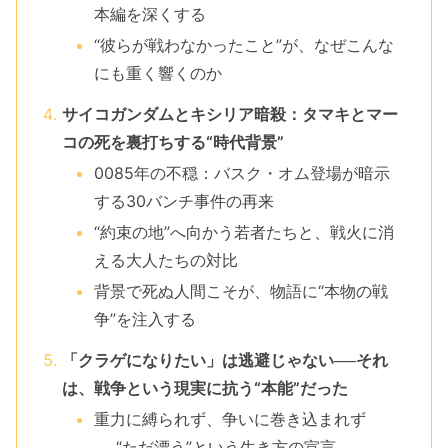
本編を深くする
“彼らが戦わなかったこと”が、なぜこんな
にも重く響くのか
サイコガンダムとキシリア暗殺：タマキとマー
コの死を裏打ちする“時代背景”
0085年の不穏：バスク・オム登場が暗示
する30バンチ事件の再来
“約束の地”へ向かう若者たちと、戦火に消
える大人たちの対比
背景で死ぬ人間こそが、物語に“本物の戦
争”を注入する
「クラゲになりたい」は逃避じゃない──それ
は、戦争という現実に抗う“本能”だった
重力に縛られず、争いに巻き込まれず
──“ただ漂う”という生き方の宣言