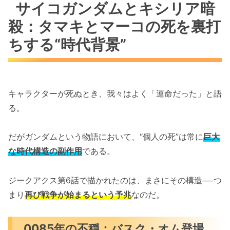
サイコガンダムとキシリア暗
殺：タマキとマーコの死を裏打
ちする“時代背景”
キャラクターが死ぬとき、我々はよく「運命だった」と語
る。
だがガンダムという物語において、“個人の死”は常に
巨大
な時代構造の副作用
である。
ジークアクス第6話で描かれたのは、まさにその構造──つ
まり
再び戦争が始まるという予兆
なのだ。
0085年の不穏：バスク・オム登場