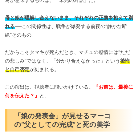
母と娘が理解し合えないまま、それぞれの正義を抱えて別
れる
──この関係性は、戦争が爆発する前夜の“静かな断
絶”そのもの。
だからこそタマキが死んだとき、マチュの感情には“ただ
の悲しみ”ではなく、「分かり合えなかった」という
後悔
と自己否定
が刻まれる。
この演出は、視聴者に問いかけている。
『お前は、最後に
何を伝えた？』
と。
「娘の発表会」が見せるマーコ
の“父としての完成”と死の美学