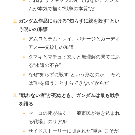
これは“サブキャラの死”ではない。ガンダ
ムが本気で描く“戦争の本質”だ
ガンダム作品における“知らずに親を殺す”とい
う呪いの系譜
アムロとテム・レイ、バナージとカーディ
アス──父殺しの系譜
タマキとマチュ：怒りと無理解の果てにあ
る“永遠の不在”
なぜ“知らずに殺す”という形なのか──それ
は“罪を償うことすらできない”からだ
“戦わない者”が死ぬとき、ガンダムは最も戦争
を語る
マーコの死が描く「一般市民が巻き込まれ
る戦場」のリアル
サイドストーリーに隠された“重さ”こそが