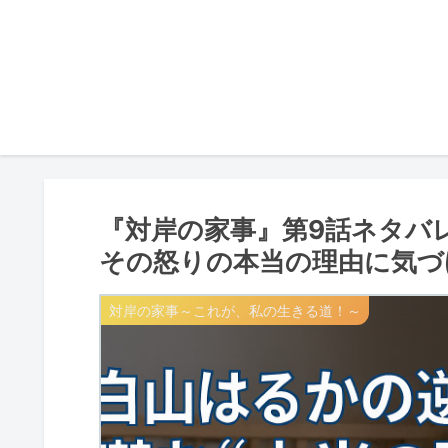
『対岸の家事』第9話ネタバレ
その怒りの本当の理由に気づ
対岸の家事～これが、私の生きる道！～