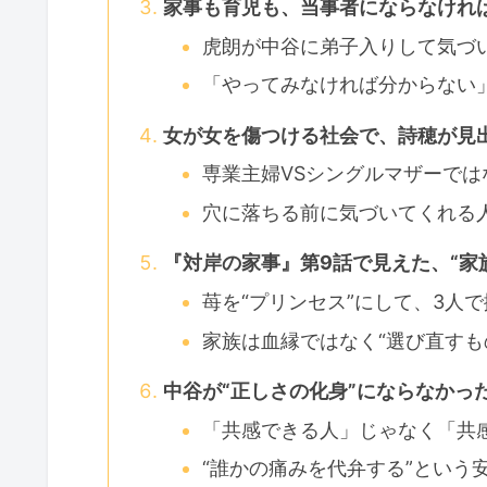
家事も育児も、当事者にならなければ
虎朗が中谷に弟子入りして気づい
「やってみなければ分からない
女が女を傷つける社会で、詩穂が見出
専業主婦VSシングルマザーでは
穴に落ちる前に気づいてくれる
『対岸の家事』第9話で見えた、“家
苺を“プリンセス”にして、3人
家族は血縁ではなく“選び直すも
中谷が“正しさの化身”にならなかっ
「共感できる人」じゃなく「共感
“誰かの痛みを代弁する”という