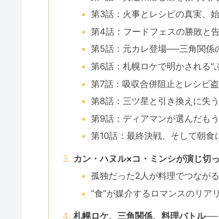
第3話：火事とレシピの真実、始
第4話：フードフェスの勝敗と
第5話：元カレ登場──三角関係
第6話：札幌ロケで明かされる“
第7話：吸収合併阻止とレシピ
第8話：三ツ星と引き換えに失
第9話：ディアマンが選んだも
第10話：最終決戦、そして朝食
カン・ハヌル×コ・ミンシが演じ切っ
孤独だった2人が料理でつなが
“食”が媒介するロマンスのリア
札幌ロケ、三角関係、料理バトル─