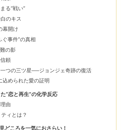
まる“戦い”
告白のキス
の幕開け
ふぐ事件”の真相
盗難の影
う信頼
う一つの三ツ星──ジョンジェ奇跡の復活
に込められた愛の証明
た“恋と再生”の化学反応
る理由
リティとは？
─見どころを一気におさらい！