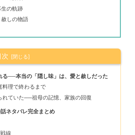
再生の軌跡
と赦しの物語
目次
れる──本当の「隠し味」は、愛と赦しだった
庭料理で終わるまで
られていた──祖母の記憶、家族の回復
0話ネタバレ完全まとめ
同戦線