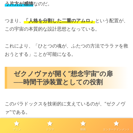
う片方が感情
なのだ。
つまり、
「人格を分割した二重のアムロ」
という配置が、
この宇宙の本質的な設計思想となっている。
これにより、「ひとつの魂が、ふたつの方法でララァを救
おうとする」ことが可能になる。
ゼクノヴァが開く“想念宇宙”の扉
──時間干渉装置としての役割
このパラドックスを技術的に支えているのが、“ゼクノヴ
ァ”である。
ゼクノヴァとは単なるワープゲートではない。
アニメ
ドラマ
映画
エンターテインメント