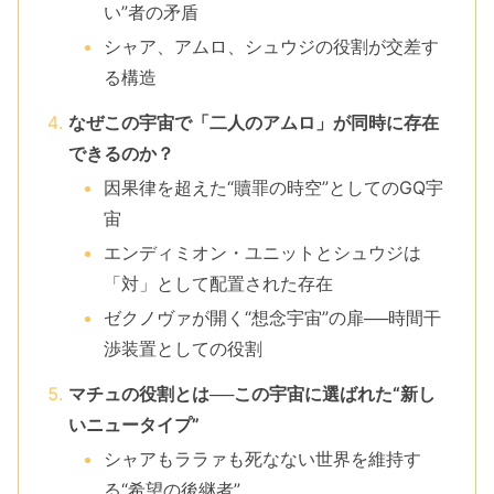
い”者の矛盾
シャア、アムロ、シュウジの役割が交差す
る構造
なぜこの宇宙で「二人のアムロ」が同時に存在
できるのか？
因果律を超えた“贖罪の時空”としてのGQ宇
宙
エンディミオン・ユニットとシュウジは
「対」として配置された存在
ゼクノヴァが開く“想念宇宙”の扉──時間干
渉装置としての役割
マチュの役割とは──この宇宙に選ばれた“新し
いニュータイプ”
シャアもララァも死なない世界を維持す
る“希望の後継者”