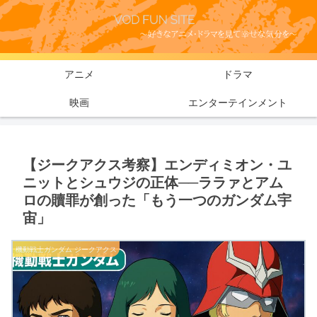
アニメ
ドラマ
映画
エンターテインメント
【ジークアクス考察】エンディミオン・ユ
ニットとシュウジの正体──ララァとアム
ロの贖罪が創った「もう一つのガンダム宇
宙」
機動戦士ガンダム ジークアクス