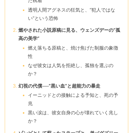
た執着
透明人間アグネスの狂気と、“犯人ではな
い”という恐怖
燃やされた小説原稿に見る、ウェンズデーの“孤
高の美学”
燃え落ちる原稿と、焼け焦げた制服の象徴
性
なぜ彼女は人気を拒絶し、孤独を選ぶの
か？
幻視の代償──“黒い血”と超能力の暴走
イーニッドとの接触による予知と、死の予
兆
黒い涙は、彼女自身の心が壊れていく兆し
か？
ゾンビとして蘇ったスラープと、弟パグズリー