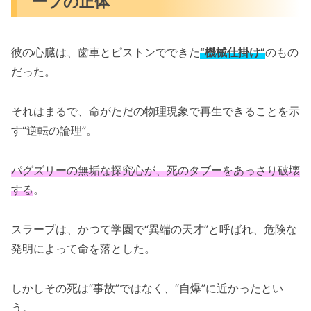
ープの正体
彼の心臓は、歯車とピストンでできた
“機械仕掛け”
のもの
だった。
それはまるで、命がただの物理現象で再生できることを示
す“逆転の論理”。
パグズリーの無垢な探究心が、死のタブーをあっさり破壊
する
。
スラープは、かつて学園で“異端の天才”と呼ばれ、危険な
発明によって命を落とした。
しかしその死は“事故”ではなく、“自爆”に近かったとい
う。