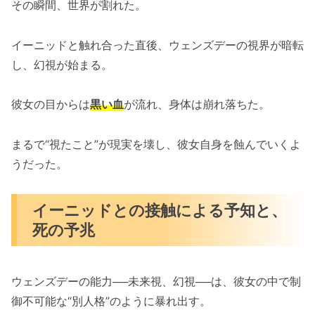
その瞬間、世界が割れた。
イーニッドと触れ合った直後、ウェンズデーの視界が暗転
し、幻視が始まる。
彼女の目からは
黒い血
が流れ、身体は崩れ落ちた。
まるで“視たこと”が現実を壊し、彼女自身を蝕んでいくよ
うだった。
イーニッドとの接触による予知と、
死の予兆
ウェンズデーの能力──未来視、幻視──は、彼女の中で制
御不可能な“別人格”のように暴れ出す。