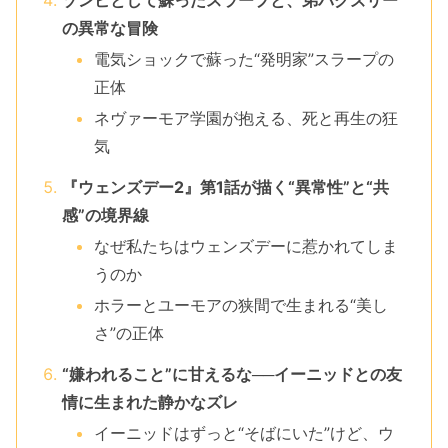
の異常な冒険
電気ショックで蘇った“発明家”スラープの
正体
ネヴァーモア学園が抱える、死と再生の狂
気
『ウェンズデー2』第1話が描く“異常性”と“共
感”の境界線
なぜ私たちはウェンズデーに惹かれてしま
うのか
ホラーとユーモアの狭間で生まれる“美し
さ”の正体
“嫌われること”に甘えるな──イーニッドとの友
情に生まれた静かなズレ
イーニッドはずっと“そばにいた”けど、ウ