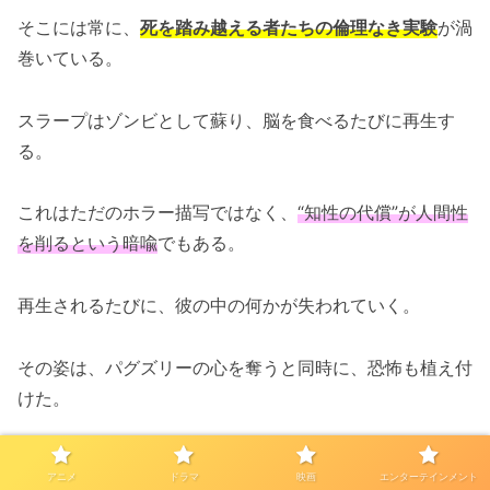
そこには常に、
死を踏み越える者たちの倫理なき実験
が渦
巻いている。
スラープはゾンビとして蘇り、脳を食べるたびに再生す
る。
これはただのホラー描写ではなく、
“知性の代償”が人間性
を削るという暗喩
でもある。
再生されるたびに、彼の中の何かが失われていく。
その姿は、パグズリーの心を奪うと同時に、恐怖も植え付
けた。
姉とは違うかたちで、
彼もまた“倫理を超えるライン”に足
アニメ
ドラマ
映画
エンターテインメント