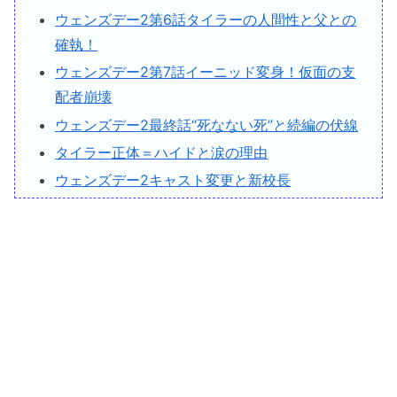
ウェンズデー2第6話タイラーの人間性と父との
確執！
ウェンズデー2第7話イーニッド変身！仮面の支
配者崩壊
ウェンズデー2最終話“死なない死”と続編の伏線
タイラー正体＝ハイドと涙の理由
ウェンズデー2キャスト変更と新校長