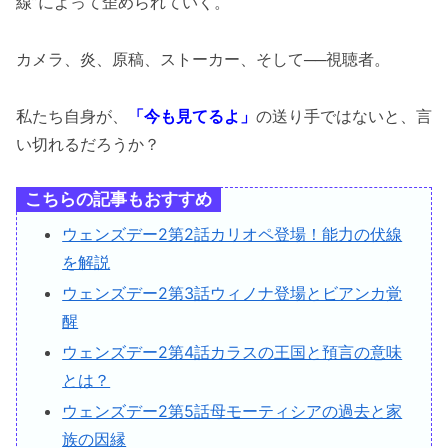
線”によって歪められていく。
カメラ、炎、原稿、ストーカー、そして──視聴者。
私たち自身が、
「今も見てるよ」
の送り手ではないと、言
い切れるだろうか？
こちらの記事もおすすめ
ウェンズデー2第2話カリオペ登場！能力の伏線
を解説
ウェンズデー2第3話ウィノナ登場とビアンカ覚
醒
ウェンズデー2第4話カラスの王国と預言の意味
とは？
ウェンズデー2第5話母モーティシアの過去と家
族の因縁