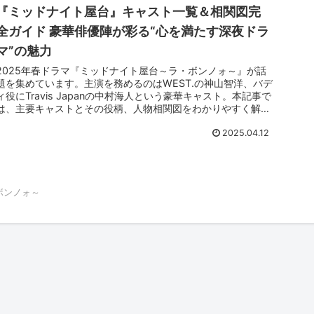
『ミッドナイト屋台』キャスト一覧＆相関図完
全ガイド 豪華俳優陣が彩る“心を満たす深夜ドラ
マ”の魅力
2025年春ドラマ『ミッドナイト屋台～ラ・ボンノォ～』が話
題を集めています。主演を務めるのはWEST.の神山智洋、バデ
ィ役にTravis Japanの中村海人という豪華キャスト。本記事で
は、主要キャストとその役柄、人物相関図をわかりやすく解説
しながら、視聴者がよりドラマの世界観に没入できるような情
2025.04.12
報をお届けします。キャスト同士の関係性や、それぞれのキャ
ラクターに込められた想いなど、ドラマをもっと楽しむため
の“深掘りポイント”を完全網羅しました。
ボンノォ～