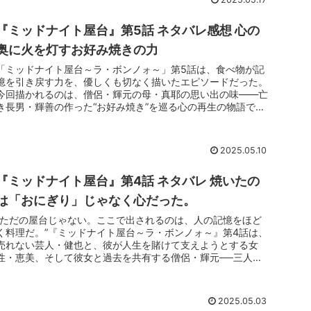
る瞬間、その丼の奥には確かに「涙の出どころ」があった。
『ミッドナイト屋台』第5話 ネタバレ感想 心の
奥に火を灯すお好み焼きの力
「ミッドナイト屋台～ラ・ボンノォ～」第5話は、食べ物が記
憶を引き戻す力を、優しくも切なく描いたエピソードだった。
今回描かれるのは、僧侶・輝元の母・真耶の思い出の味——亡
き長男・輝善の作った“お好み焼き”を巡る心の再生の物語であ
る。本記事では、『ミッドナイト屋台』第5話のネタバレを含
みつつ、食と記憶、そして人と人の間に残る“温度”をキンタの
視点で読み解いていく。
2025.05.10
『ミッドナイト屋台』第4話 ネタバレ 焼いたの
は「おにぎり」じゃなく心だった。
“ただの屋台じゃない。ここで出されるのは、人の記憶をほど
く料理だ。”『ミッドナイト屋台～ラ・ボンノォ～』第4話は、
売れない芸人・健也と、彼が人生を賭けて支えようとする女
性・恵美、そして彼女と過去を共有する僧侶・輝元──三人の
「未完の物語」が火を噴く夜だった。今回のメニューは、カツ
レツとおにぎり。フレンチシェフ・翔太が魂を削って生み出し
た料理は、どこか懐かしくて、そして苦い。でも、だからこ
2025.05.03
そ、人の心にやさしく火を灯す。この記事では、第4話の核心