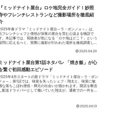
にある“元恋人との再会”と“贖罪の皿”を、キンタの目線と感情
『ミッドナイト屋台』ロケ地完全ガイド！妙照
で語り尽くす。ネタバレ込みでお届けする、あの夜の記憶のレ
ポートだ。
寺やフレンチレストランなど撮影場所を徹底紹
介
2025年春ドラマ『ミッドナイト屋台～ラ・ボンノォ～』は、
元フレンチシェフと僧侶が深夜の屋台を営む心温まる物語で
す。本記事では、視聴者が気になる「ロケ地はどこ？」という
疑問に応えるべく、実際に撮影が行われた場所を徹底調査しま
した。千葉県柏市の歴史あるお寺「妙照寺」や、東京のフレン
2025.04.20
チレストラン「BISTRO Bonne Femme」など、ドラマに登場
する注目のスポットをご紹介します。
ミッドナイト屋台第1話ネタバレ 「焼き飯」が心
を繋ぐ初回感動エピソード
2025年4月スタートの新ドラマ「ミッドナイト屋台～ラ・ボン
ノォ～」第1話では、味覚を失ったシェフ・翔太と、味覚に敏
感な落ちこぼれ僧侶・輝元の出会いが描かれます。開店を断念
し配送ドライバーとして働いていた翔太が、通夜での一件をき
っかけに料理への情熱を取り戻す様子が感動的に展開されま
す。今回は「ミッドナイト屋台 第1話 ネタバレ」というキーワ
ードで、物語の核心や料理「焼き飯」に込められた思い、主演
2025.04.13
の神山智洋さんの演技に注目しながら、ドラマの魅力を深掘り
してお届けします。