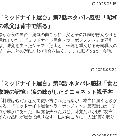
当に求めていたのは、「物語の決着」ではない。「あの屋台に
2025.06.15
彼らが“いること”」そのものだったのだ。
『ミッドナイト屋台』第7話ネタバレ感想 「昭和
の親父は背中で語る」
静かな夜の屋台。湯気の向こうに、父と子の距離がぼんやりと
揺れていた。『ミッドナイト屋台～ラ・ボンノォ～』第7話
は、味覚を失ったシェフ・翔太と、伝統を重んじる寿司職人の
父・岳志との7年ぶりの再会を描く。ここに映るのは、会話で
はなく“沈黙”で繋がる関係だ。演じる寺島進の言葉には、「昭
和の親父」を生きた男だけが持つ、哀しみと誇りが滲んでい
た。その佇まいは、今の時代に何を残そうとしているのか。
2025.05.24
『ミッドナイト屋台』第6話 ネタバレ感想「食と
家族の記憶」涙の味がしたミニョネット親子丼
「料理は心だ」なんて使い古された言葉が、本当に届くときが
ある。『ミッドナイト屋台〜ラ・ボンノォ〜』第6話には、そ
れが確かにあった。味覚を失った男と、味覚だけが鋭い坊主。
そんな凸凹が屋台で織りなす一皿の向こうに、人は“何を取り
戻す”のか。竹中直人が語った家族の記憶、神山智洋と中村海
人が笑い合う“もぐもぐタイム”──この物語は、ただの飯テロド
ラマなんかじゃない。「食べること」と「生きること」が重な
2025.05.17