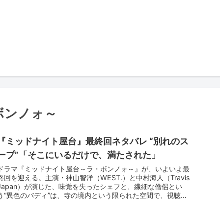
ボンノォ～
『ミッドナイト屋台』最終回ネタバレ “別れのス
ープ”「そこにいるだけで、満たされた」
ドラマ『ミッドナイト屋台～ラ・ボンノォ～』が、いよいよ最
終回を迎える。主演・神山智洋（WEST.）と中村海人（Travis
Japan）が演じた、味覚を失ったシェフと、繊細な僧侶とい
う“異色のバディ”は、寺の境内という限られた空間で、視聴者
の胃袋と心を満たし続けてきた。最終話では、そんな彼らがそ
れぞれの未来を選び、別れを選択する。けれど——視聴者が本