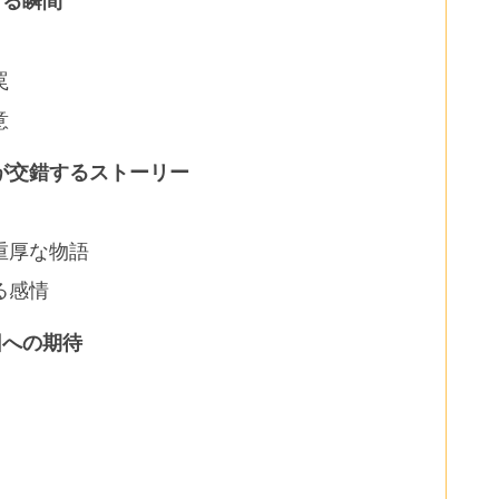
する瞬間
罠
意
が交錯するストーリー
重厚な物語
る感情
回への期待