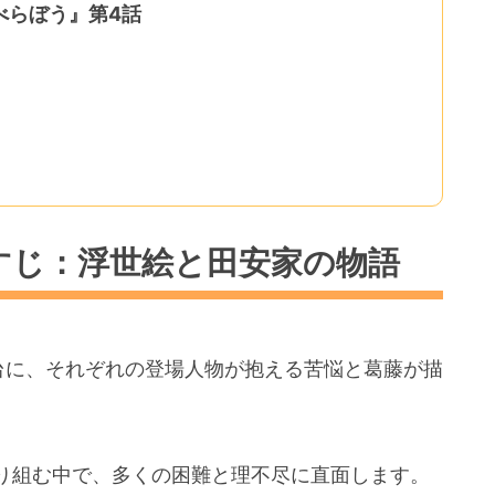
べらぼう』第4話
すじ：浮世絵と田安家の物語
台に、それぞれの登場人物が抱える苦悩と葛藤が描
り組む中で、多くの困難と理不尽に直面します。