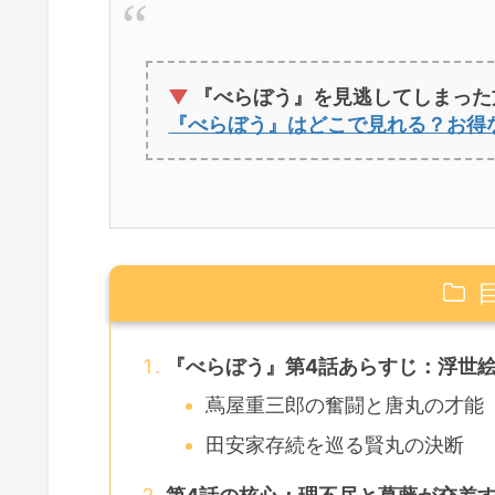
▼
『べらぼう』を見逃してしまった
『べらぼう』はどこで見れる？お得
『べらぼう』第4話あらすじ：浮世
蔦屋重三郎の奮闘と唐丸の才能
田安家存続を巡る賢丸の決断