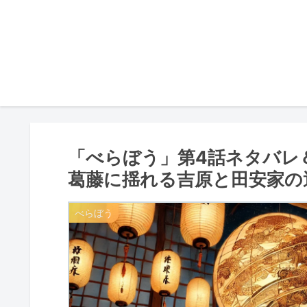
「べらぼう」第4話ネタバレ
葛藤に揺れる吉原と田安家の
べらぼう