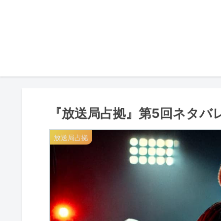
『放送局占拠』第5回ネタバ
放送局占拠