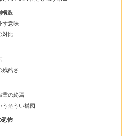
列構造
外す意味
の対比
言
の残酷さ
職業の終焉
いう危うい構図
の恐怖