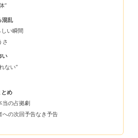
体”
る混乱
らしい瞬間
うさ
怖い
れない”
まとめ
本当の占拠劇
者への次回予告なき予告