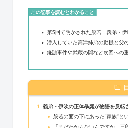
この記事を読むとわかること
第5回で明かされた般若＝義弟・伊
潜入していた高津姉弟の動機と父
鎌鼬事件や武蔵の闇など次回への
義弟・伊吹の正体暴露が物語を反転
般若の面の下にあった“家族”と
「まだわからないんですか、三