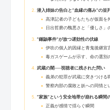
潜入姉妹の告白と“血縁の痛み”の並
高津記者の子どもたちが仮面を
日出哲磨の醜悪さと「優しさ」
“鎌鼬事件”が放つ遅効性の伏線
伊吹の個人的因縁と青鬼後継宣
毒ガスゲームが示す、命の選別
武蔵の闇──視聴者に残された問い
義弟の犯罪が武蔵に突きつける
警察内部の腐敗と妖への同情と
“家族”という安全地帯が崩れる瞬間
正義が感情で揺らぐ瞬間