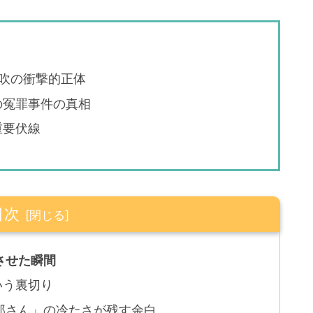
吹の衝撃的正体
の冤罪事件の真相
重要伏線
目次
させた瞬間
いう裏切り
郎さん」の冷たさが残す余白