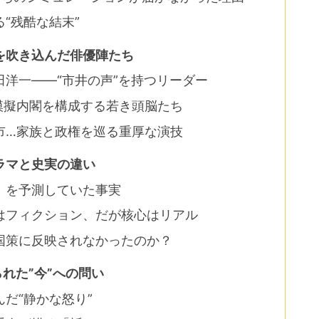
“残酷な結末”
を吹き込んだ俳優陣たち
洋一――“市井の声”を持つリーダー
模擬内閣を構成する若き頭脳たち
市…家族と政権を巡る重厚な演技
ラマと史実の違い
」を予測していた事実
はフィクション、だが核心はリアル
国策に反映されなかったのか？
れた”今”への問い
だ“静かな怒り”