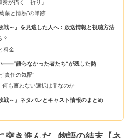
重奏が描く「祈り」
葛藤と情熱”の筆跡
の敗戦～』を見逃した人へ：放送情報と視聴方法
る？
と料金
――“語らなかった者たち”が残した熱
“責任の気配”
、何も言わない選択は罪なのか
の敗戦～』ネタバレとキャスト情報のまとめ
に突き進んだ…物語の結末【ネ