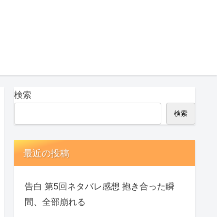
検索
検索
最近の投稿
告白 第5回ネタバレ感想 抱き合った瞬
間、全部崩れる